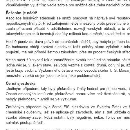
víceúčelovým využitím: vedle zdroje pro sněžná děla třeba nadlehčí průt
Řešením je nádrž
Asociace horských středisek se snaží pracovat na nápravě své reputace
nepodložených mýtů. Před zahájením letošní sezony proto preventivně o s
zcela přirozeně přispět k udržitelnému rozvoji horských oblastí, a to
takovýchto projektů investují desítky milionů korun ročně,“ uvedl ředitel a
Hodně peněz se dává právě do retenčních nádrží, aby nebylo potřeba brát
Do budoucna chtějí správci sjezdovek řešit odběry skoro výlučně z toh
projektů, má mít přírodě šetrnou zásobárnu přes 80 procent českých stře
Vztah mezi žíznivostí řek a zasněžením svahů není jediná námitka někte
jedna věc je, v jakém stavu se voda vezme z koryta, druhá, co v ní je, 
ještě brzy, vědci z Výzkumného ústavu vodohospodářského T. G. Masaryk
množství vzorků se jen jeden ukázal jako problematický.
Černá sjezdovka
„Jediným případem, kdy byly překročeny limity hodnot pro pitnou vodu, 
Obsah amonných iontů zde překračoval normu více než šestnáctkrát, op
nebyly překročeny,“ uvádí se ve výzkumu.
Zmíněným případem byla černá FIS sjezdovka ve Svatém Petru ve Šp
chemické sloučeniny, jež se aplikuje při závodech, aby si trať udržela o
vzorku obecný závěr, když ostatní byly negativní, nelze. To by se mu
salmiak postupně ředil.