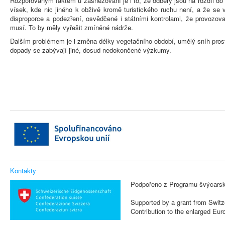
Rozporovaným faktem u zasněžování je i to, že odběry jsou na rozdíl do 
vísek, kde nic jiného k obživě kromě turistického ruchu není, a že se 
disproporce a podezření, osvědčené i státními kontrolami, že provozova
musí. To by měly vyřešit zmíněné nádrže.
Dalším problémem je i změna délky vegetačního období, umělý sníh prost
dopady se zabývají jiné, dosud nedokončené výzkumy.
Kontakty
Podpořeno z Programu švýcarsk
Supported by a grant from Switz
Contribution to the enlarged Eu