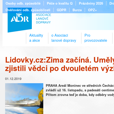
Osoby odb. způsobilé
Péče o kvalitu Q
Prázdniny 2026
Dr
Ověřování odb. způsobilosti
GDPR
Burza
OPZ+
Aktuality
o Asociaci
Pro
a akce
lanové dopravy
provozovatele
Lidovky.cz:Zima začíná. Umělý
zjistili vědci po dvouletém v
01.12.2019
PRAHA Areál Monínec ve středních Čechách 
zvládli už 16. listopadu, s padesáti centim
Přitom zrovna teď je doba, kdy odběry vod