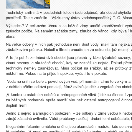
Technický sníh má v posledních letech řadu odpůrců, ale dosud chyběla u
prostředí. To se změnilo – Výzkumný ústav vodohospodářský T. G. Masar
Výsledek? V celkovém úhrnu a za běžné zimy umělé zasněžování vydat
způsobit potíže. Na samém začátku zimy, zhruba do Vánoc, kdy bývají 
ubírá.
Na velké odběry v nich pak jednoduše není dost vody, má-li tam nějaká 
zůstatkovém průtoku. Neboli o litrech proudících za sekundu, jež musejí 
A to je potíž: zmíněná dvě období jsou přesně ty fáze lyžařské sezony
zimní sezony je skutečně období, kdy se zasněžuje nejvíc. Pokud přetrvá
technicky neměly zasněžovat. Musí počkat na srážky, až se průtoky zvýš
někteří ne. Pokud na to přijde inspekce, vyústí to v pokutu.
Voda na sníh se bere z povrchových vod, při normální zimě to velkým a s
z dalších příčin: odtává pomaleji, čímž ovlivňuje délku vegetačního obdob
„V kontextu ostatních odběrů a antropogenních vlivů (lidskou činností z
za běžných podmínek spíše menší vliv než ostatní antropogenní činnos
doplnil Treml.
Jedno z nejvíc alarmujících podezření – že odběry v zimě vedou k nedost
zdrojů zásadně ovlivnilo. Větší problémy nadělají drobní letní odběratel
Elegantním řešením umělého sněhu jsou akumulační nádrže, kde se shromáž
či potokům. V praxi se využívají již existující stavby, v nichž se dá