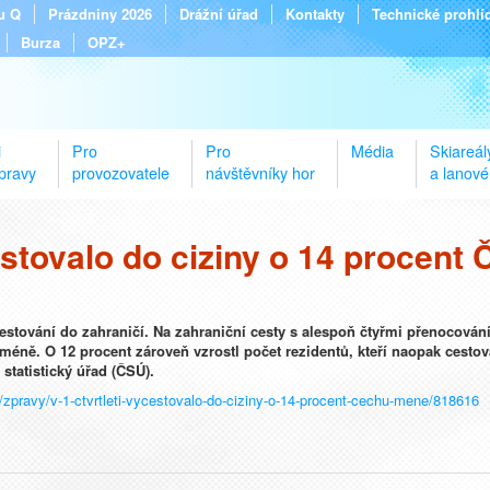
tu Q
Prázdniny 2026
Drážní úřad
Kontakty
Technické prohlí
Burza
OPZ+
i
Pro
Pro
Média
Skiareál
pravy
provozovatele
návštěvníky hor
a lanové
cestovalo do ciziny o 14 procen
 cestování do zahraničí. Na zahraniční cesty s alespoň čtyřmi přenocován
méně. O 12 procent zároveň vzrostl počet rezidentů, kteří naopak cestov
statistický úřad (ČSÚ).
i/zpravy/v-1-ctvrtleti-vycestovalo-do-ciziny-o-14-procent-cechu-mene/818616