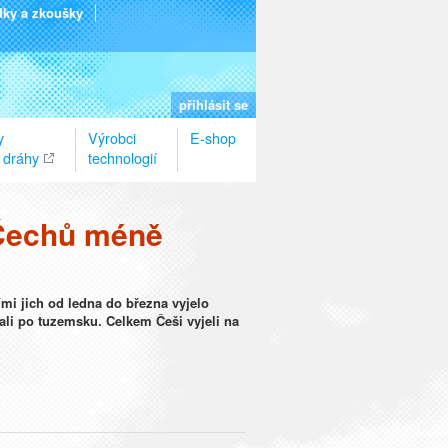
dky a zkoušky
přihlásit se
y
Výrobci
E-shop
 dráhy
technologií
t Čechů méně
ími jich od ledna do března vyjelo
ali po tuzemsku. Celkem Češi vyjeli na