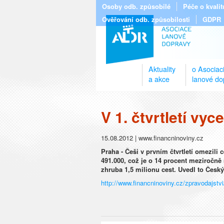
Osoby odb. způsobilé
Péče o kvali
Ověřování odb. způsobilosti
GDPR
Aktuality
o Asociac
a akce
lanové do
V 1. čtvrtletí vy
15.08.2012 | www.financninoviny.cz
Praha - Češi v prvním čtvrtletí omezili
491.000, což je o 14 procent meziročně 
zhruba 1,5 milionu cest. Uvedl to Český 
http://www.financninoviny.cz/zpravodajstv