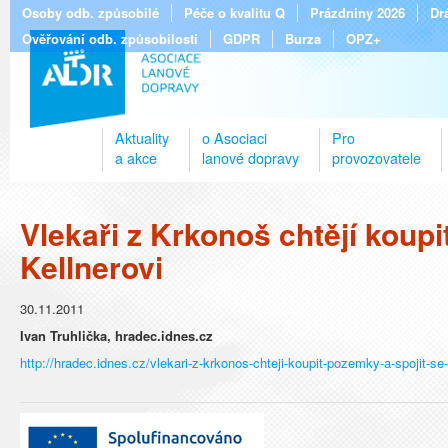
Osoby odb. způsobilé
Péče o kvalitu Q
Prázdniny 2026
Dr
Ověřování odb. způsobilosti
GDPR
Burza
OPZ+
Aktuality
o Asociaci
Pro
a akce
lanové dopravy
provozovatele
Vlekaři z Krkonoš chtějí koupi
Kellnerovi
30.11.2011
Ivan Truhlička, hradec.idnes.cz
http://hradec.idnes.cz/vlekari-z-krkonos-chteji-koupit-pozemky-a-spojit