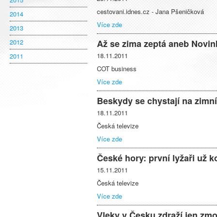
cestovani.idnes.cz - Jana Pšeničková
2014
Více zde
2013
2012
Až se zima zeptá aneb Novin
18.11.2011
2011
COT business
Více zde
Beskydy se chystají na zimn
18.11.2011
Česká televize
Více zde
České hory: první lyžaři už
15.11.2011
Česká televize
Více zde
Vleky v Česku zdraží jen zm