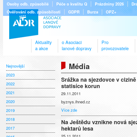
Osoby odb. způsobilé
Péče o kvalitu Q
Prázdniny 2026
Dr
Ověřování odb. způsobilosti
GDPR
Burza
OPZ+
Aktuality
o Asociaci
Pro
a akce
lanové dopravy
provozovatele
Média
Nejnovější
2023
Srážka na sjezdovce v cizině
2022
statisíce korun
2021
29.11.2011
2020
byznys.ihned.cz
Více zde
2019
2018
Na Ještědu vznikne nová sje
hektarů lesa
2017
25.11.2011
2015