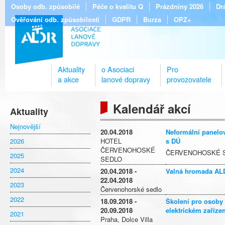
Osoby odb. způsobilé
Péče o kvalitu Q
Prázdniny 2026
Dr
Ověřování odb. způsobilosti
GDPR
Burza
OPZ+
Aktuality
o Asociaci
Pro
a akce
lanové dopravy
provozovatele
Kalendář akcí
Aktuality
Nejnovější
20.04.2018
Neformální panelo
2026
HOTEL
s DÚ
ČERVENOHOSKÉ
ČERVENOHOSKÉ 
2025
SEDLO
2024
20.04.2018 -
Valná hromada AL
22.04.2018
2023
Červenohorské sedlo
2022
18.09.2018 -
Školení pro osoby 
20.09.2018
elektrickém zaříze
2021
Praha, Dolce Villa