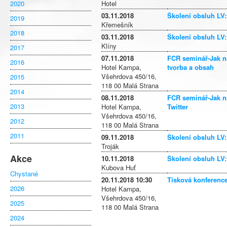
2020
Hotel
03.11.2018
Školení obsluh L
2019
Křemešník
2018
03.11.2018
Školení obsluh L
Klíny
2017
07.11.2018
FCR seminář-Jak na
2016
Hotel Kampa,
tvorba a obsah
Všehrdova 450/16,
2015
118 00 Malá Strana
2014
08.11.2018
FCR seminář-Jak na
2013
Hotel Kampa,
Twitter
Všehrdova 450/16,
2012
118 00 Malá Strana
2011
09.11.2018
Školení obsluh L
Troják
Akce
10.11.2018
Školení obsluh L
Kubova Huť
Chystané
20.11.2018 10:30
Tisková konferenc
2026
Hotel Kampa,
Všehrdova 450/16,
2025
118 00 Malá Strana
2024