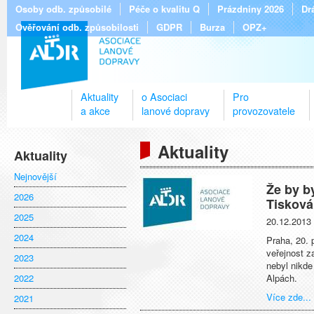
Osoby odb. způsobilé
Péče o kvalitu Q
Prázdniny 2026
Dr
Ověřování odb. způsobilosti
GDPR
Burza
OPZ+
Aktuality
o Asociaci
Pro
a akce
lanové dopravy
provozovatele
Aktuality
Aktuality
Nejnovější
Že by by
2026
Tisková
2025
20.12.2013
2024
Praha, 20. 
veřejnost 
2023
nebyl nikde
2022
Alpách.
Více zde...
2021