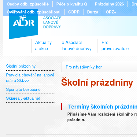
Osoby odb. způsobilé
Péče o kvalitu Q
Prázdniny 2026
Dr
Ověřování odb. způsobilosti
GDPR
Burza
OPZ+
Aktuality
o Asociaci
Pro
a akce
lanové dopravy
provozovatele
Školní prázdniny
Pro návštěvníky hor
Pravidla chování na lanové
Školní prázdniny
dráze Skizzz!
Sportujte bezpečně
Skiareály-aktuálně!
Termíny školních prázdni
Přinášíme Vám rozložení školního r
prázdnin.