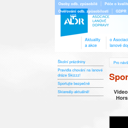
Osoby odb. způsobilé
Péče o kvali
Ověřování odb. způsobilosti
GDPR
Aktuality
o Asociac
a akce
lanové do
Školní prázdniny
Pro návš
Pravidla chování na lanové
Spor
dráze Skizzz!
Sportujte bezpečně
Video
Skiareály-aktuálně!
Hors