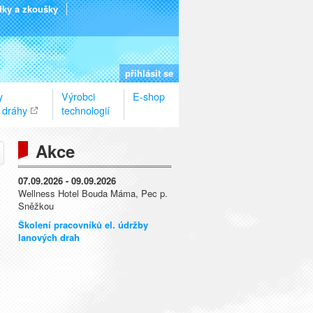
dky a zkoušky
přihlásit se
y
Výrobci
E-shop
 dráhy
technologií
Akce
07.09.2026 - 09.09.2026
Wellness Hotel Bouda Máma, Pec p.
Sněžkou
Školení pracovníků el. údržby
lanových drah