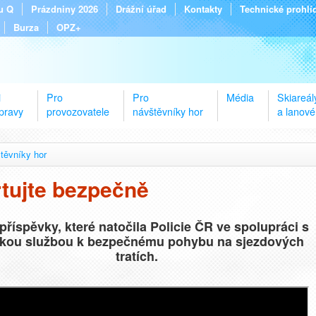
tu Q
Prázdniny 2026
Drážní úřad
Kontakty
Technické prohlí
Burza
OPZ+
i
Pro
Pro
Média
Skiareál
pravy
provozovatele
návštěvníky hor
a lanové
těvníky hor
tujte bezpečně
příspěvky, které natočila Policie ČR ve spolupráci s
kou službou k bezpečnému pohybu na sjezdových
tratích.