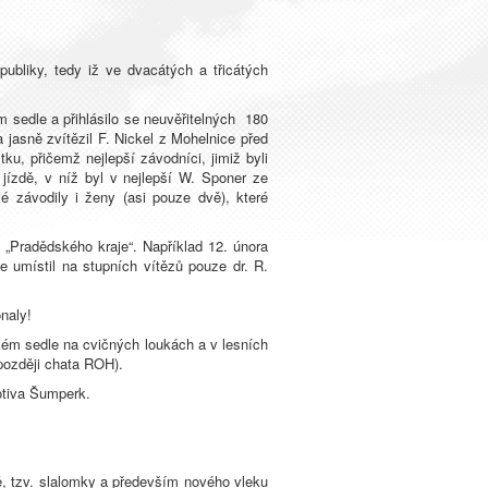
ubliky, tedy iž ve dvacátých a třicátých
dle a přihlásilo se neuvěřitelných 180
jasně zvítězil F. Nickel z Mohelnice před
přičemž nejlepší závodníci, jimiž byli
jízdě, v níž byl v nejlepší W. Sponer ze
 závodily i ženy (asi pouze dvě), které
adědského kraje“. Například 12. února
umístil na stupních vítězů pouze dr. R.
naly!
kém sedle na cvičných loukách a v lesních
později chata ROH).
otiva Šumperk.
tzv. slalomky a především nového vleku