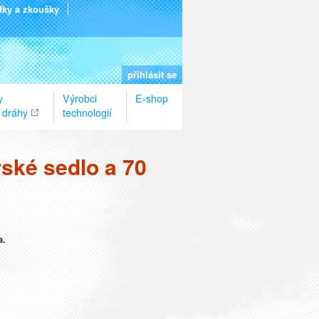
dky a zkoušky
přihlásit se
y
Výrobci
E-shop
 dráhy
technologií
rské sedlo a 70
a.