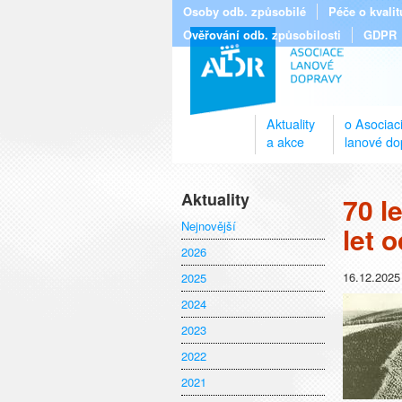
Osoby odb. způsobilé
Péče o kvali
Ověřování odb. způsobilosti
GDPR
Aktuality
o Asociac
a akce
lanové do
Aktuality
70 l
Nejnovější
let 
2026
16.12.2025
2025
2024
2023
2022
2021