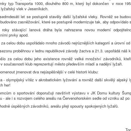
omky typ Transporta 1000, dlouhého 800 m, který byl dokončen v roce 195
 lyžařský vlek v Jeseníkách.
sedmdesáti let se postupně stavěly další lyžařské vleky. Rovněž se budoval
budováno zasněžování, které se postupně modernizuje tak, aby odpovídal
i roky stávající lanová dráha byla nahrazena novou moderní odpojitel
ními prvky apod.
e za celou dobu uspořádalo mnoho závodů nejrůznějších kategorií a úrovní o
 sezonu proběhnou v lednu republikové závody žactva a 21.3. uspořádá náš 
šlo za celou dobu jeho existence rovněž velké množství závodníků, kteří
v současnosti klub reprezentují město především mladí a nadějní lyžaři.
menout jmenovat dva nejúspěšnější v celé historii klubu:
a - olympijský vítěz v akrobatickém lyžování a rovněž další skvělý alpský 
h her!
jemcům o sportování doporučuji navštívit výstavu v JK Domu kultury Šu
ubu - ale i s rozvojem celého areálu na Červenohorském sedle od vzniku až po
 hodně úspěšných závodníků, areálu přeji spousty spokojených lyžařů.
To