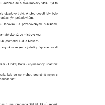
8. Jednalo se o dvoukotvový vlek. Byl to
y sjezdové tratě. A před deseti lety bylo
o současným požadavkům.
nou lanovkou s požadovanými bublinami,
d amatérské až po mistrovskou.
klub „Memoriál Luďka Mause“.
 svými skvělými výsledky reprezentovali
lyžař - Ondřej Bank - čtyřnásobný účastník
mperk, kde se se mohou seznámit nejen s
 současnost.
máš Klíma, předseda SKI KLUBu Šumperk