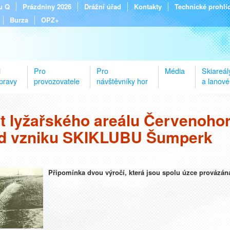
tu Q
Prázdniny 2026
Drážní úřad
Kontakty
Technické prohlí
Burza
OPZ+
i
Pro
Pro
Média
Skiareál
pravy
provozovatele
návštěvníky hor
a lanové
et lyžařského areálu Červenoho
od vzniku SKIKLUBU Šumperk
Připomínka dvou výročí, která jsou spolu úzce provázán