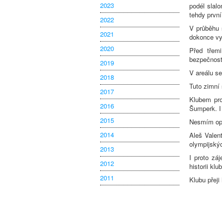
2023
podél slal
tehdy první
2022
V průběhu 
2021
dokonce vy
2020
Před třem
bezpečnost
2019
V areálu s
2018
Tuto zimní
2017
Klubem pro
2016
Šumperk. I 
2015
Nesmím opo
2014
Aleš Valent
olympijskýc
2013
I proto zá
2012
historii kl
2011
Klubu přeji