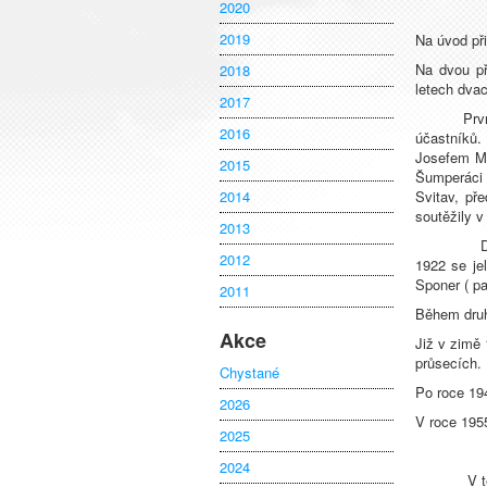
2020
2019
Na úvod př
Na dvou př
2018
letech dvac
2017
První závo
2016
účastníků.
Josefem Ma
2015
Šumperáci 
2014
Svitav, př
soutěžily 
2013
Daleko vě
2012
1922 se je
Sponer ( pa
2011
Během druh
Akce
Již v zimě
průsecích.
Chystané
Po roce 19
2026
V roce 195
2025
2024
V témže ro