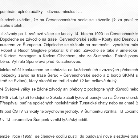
ipomínám úplné začátky – dávnou minulost …
íkladech uvádím, že na Červenohorském sedle se závodilo již za první rep
átého století.
dy po 1. světové válce se konaly 14. března 1920 na Červenohorském se
 Dopoledne se závodilo na trase Červenohorské sedlo – Kouty nad Desnou a 
userem ze Šumperka. Odpoledne se skákalo na metrovém vysokém můstku, 
Robert a Rudolf Sieglové překonali 6 metrů. Závodilo se také v umělecké 
ed Kurtem Herzogem a Karlem Olbrichem, oba ze Šumperka. Patrně poprvé
v běhu. Vyhrála Sponerová před Kutscherovou.
tší konkurence se scházela na každoročních svazových přeborech „Pr
l běžecký závod na trase Šerák – Červenohorské sedlo a z borců SKNM se 
trně ze Svitav), který skončil na trati dlouhé 12 km celkově druhý.
é Světové války se žádné závody ani přebory z pochopitelných důvodů neko
 1945 však lyžaři tehdejšího Sokola začali lyžovat ponejvíce na Červenohors
 Přespávali buď na společných noclehárnách Turistické chaty nebo na chatě (
48 pod ČSTV vznikaly tělovýchovné jednoty. V Šumperku vznikla TJ Lokom
5 v TJ Lokomotiva Šumperk vznikl lyžařský oddíl.
ce (1955) se členové oddílu pustili do budování nové sjezdové tratě, 