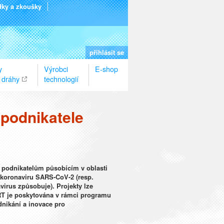
dky a zkoušky
přihlásit se
y
Výrobci
E-shop
 dráhy
technologií
podnikatele
 podnikatelům působícím v oblasti
 koronaviru SARS-CoV-2 (resp.
irus způsobuje). Projekty lze
RT je poskytována v rámci programu
nikání a inovace pro