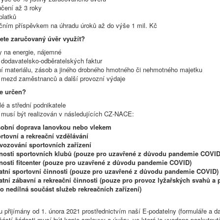
učení až 3 roky
platků
nčním příspěvkem na úhradu úroků až do výše 1 mil. Kč
ete zaručovaný úvěr využít?
y na energie, nájemné
 dodavatelsko-odběratelských faktur
ní materiálu, zásob a jiného drobného hmotného či nehmotného majetku
 mezd zaměstnanců a další provozní výdaje
je určen?
é a střední podnikatele
t musí být realizován v následujících CZ-NACE:
sobní doprava lanovkou nebo vlekem
rtovní a rekreační vzdělávání
vozování sportovních zařízení
nnosti sportovních klubů (pouze pro uzavřené z důvodu pandemie COVID
nosti fitcenter (pouze pro uzavřené z důvodu pandemie COVID)
atní sportovní činnosti (pouze pro uzavřené z důvodu pandemie COVID)
atní zábavní a rekreační činnosti (pouze pro provoz lyžařských svahů a 
o nedílná součást služeb rekreačních zařízení)
u přijímány od 1. února 2021 prostřednictvím naší E-podatelny (formuláře a d
částí žádosti musí být kopie smlouvy o úvěru, ve které je uvedeno poskytn