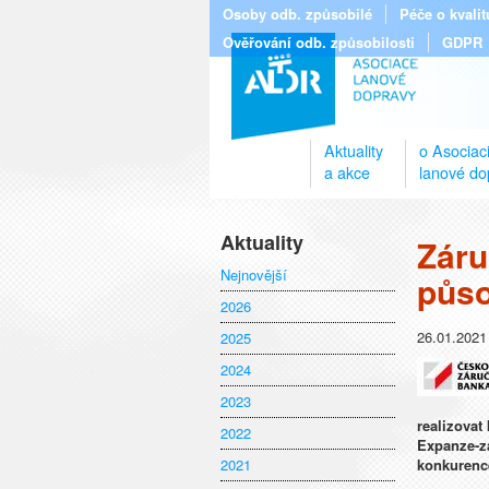
Osoby odb. způsobilé
Péče o kvali
Ověřování odb. způsobilosti
GDPR
Aktuality
o Asociac
a akce
lanové do
Aktuality
Záru
Nejnovější
půso
2026
26.01.2021
2025
2024
2023
realizova
2022
Expanze-zá
2021
konkurenc