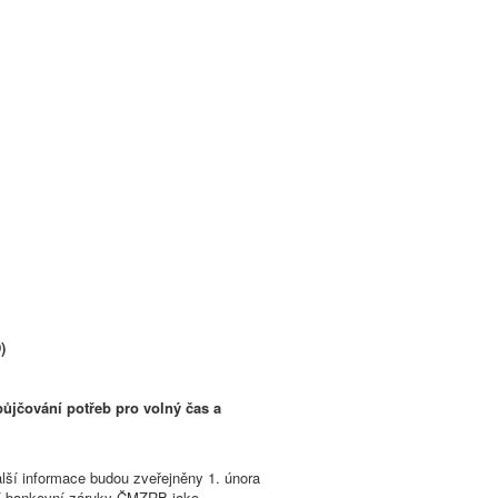
)
půjčování potřeb pro volný čas a
alší informace budou zveřejněny 1. února
utí bankovní záruky ČMZRB jako