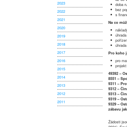
2023
doba r
bez po
2022
s fina
2021
Na co můž
2020
náklad
úhrada
2019
poříze
2018
úhrada
2017
Pro koho 
2016
pro mal
projek
2015
49392 – O
2014
8551 – Spo
9311 – Pro
2013
9312 – Či
2012
9313 – Čin
9319 – Ost
2011
9329 – Ost
zábavu jak
Žádosti jso
2021). Sou