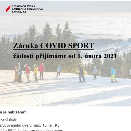
a je nabízena?
vozní úvěr
aručovaného úvěru max. 15 mil. Kč
výše 80 % jistiny zaručovaného úvěru