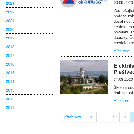
03.09.2020
2023
Zastřešujíc
2022
profese zal
2021
dosáhnout z
cestovním r
2020
povolání js
dopravy, Č
2019
horských p
2018
Více zde...
2017
2016
Elektri
Plešive
2015
31.08.2020
2014
Školení oso
2013
drah se usk
2012
Více zde...
2011
předchozí
1
...
3
4