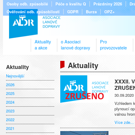
Osoby odb. způsobilé
Péče o kvalitu Q
Prázdniny 2026
Dr
Ověřování odb. způsobilosti
GDPR
Burza
OPZ+
Aktuality
o Asociaci
Pro
a akce
lanové dopravy
provozovatele
Aktuality
Aktuality
Nejnovější
XXXII.
2026
ZRUŠE
2025
30.09.2020
2024
Vzhledem k 
plynoucí op
2023
valnou hro
2022
Více zde...
2021