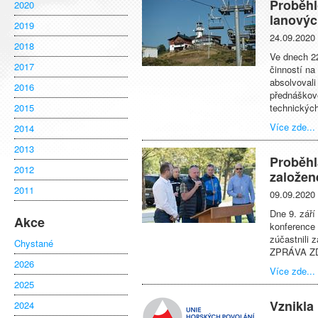
Proběhl
2020
lanovýc
2019
24.09.2020
2018
Ve dnech 22
2017
činností na
absolvovali
2016
přednáškov
2015
technických
Více zde...
2014
2013
Proběhl
2012
založen
2011
09.09.2020
Dne 9. září
Akce
konference 
zúčastnili 
Chystané
ZPRÁVA Z
2026
Více zde...
2025
Vznikla
2024